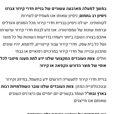
במשך למעלה מארבעה עשורים של בניית חדרי קירור צברנו
ניסיון רב בתחום
, ניסיון שאותו אנו מעמידים לשירות
לקוחותינו. יש לנו ניסיון בבניית חדרי קירור מכל הסוגים והגדלים
וברמות שונות של טמפרטורה. אנו נדע לבנות חדרי קירור שישרתו
אתכם בצורה הטובה ביותר ויעמדו בדרישות השונות של כל מוצר
ושל כל בית עסק. חדרי קירור עבור קייטרינג, לדוגמא, יהיו שונים
מתכנון ובנייה של חדרי קירור במרכזים רפואיים או בבתי
חולים.
צוות העובדים המקצועי שלנו ידע לתת מענה מיטבי לכל
אופי של מוצר הדורש הקפאה או קירור
.
בניית חדרי קירור לתעשייה דורשים ידע בחשמל, במיזוג וקירור
ובטכנולוגיית המזון.
צוות
העובדים שלנו עובר השתלמויות רבות
בארץ ובחו
“
ל ועומד בקשרים יום יומיים עם היצרנים השונים
שאותם אנו מייצגים.