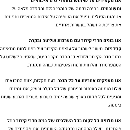
אנו מקפידים על שימוש בחומרי גלם איכותיים
ומשובחים
. בחירה נכונה של חומרי הגלם והקפדה מלאה על
אטימות הפנלים תייעל את השמירה על איכות המוצרים ותפחית
את צריכת החשמל בעשרות אחוזים.
אנו בונים חדרי קירור עם מערכות שליטה ובקרה
קפדניות
. חשוב לשמור על עוצמת הקירור ועל רמת לחות מתאימה
בתוך חדר הקירור ולוודא כי החדר מקרר היטב, שאפשר לשלוט על
הטמפרטורה והלחות ורמת האטימות גבוהה ותקנית.
אנו מעניקים אחריות על כל מוצר
. בעת תקלות, צוות הטכנאים
שלנו מומחה באיתור ובפתרון של כל תקלה ובעיה, אנו זמינים
ומגיעים לכל מקום בארץ שבעה ימים בשבוע עשרים וארבע שעות
ביממה.
אנו מלווים כל לקוח בכל השלבים של בנית חדרי
קירור
החל
מהתכנון, בשלב ההקמה ובתחזוקה השוטפת. אנו מקפידים על